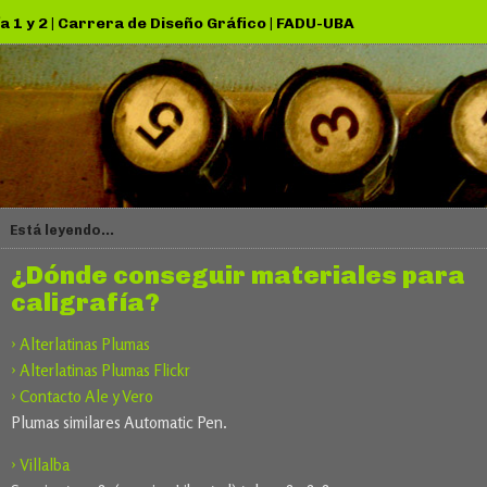
a 1 y 2
|
Carrera de Diseño Gráfico
|
FADU-UBA
Está leyendo...
¿Dónde conseguir materiales para
caligrafía?
› Alterlatinas Plumas
› Alterlatinas Plumas Flickr
› Contacto Ale y Vero
Plumas similares Automatic Pen.
› Villalba