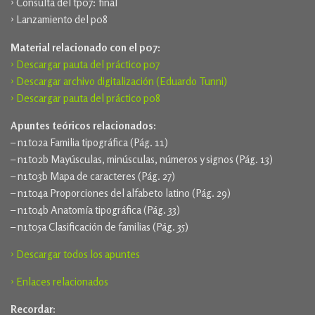
› Consulta del tp07: final
› Lanzamiento del p08
Material relacionado con el p07:
› Descargar pauta del práctico p07
› Descargar archivo digitalización (Eduardo Tunni)
› Descargar pauta del práctico p08
Apuntes teóricos relacionados:
– n1t02a Familia tipográfica (Pág. 11)
– n1t02b Mayúsculas, minúsculas, números y signos (Pág. 13)
– n1t03b Mapa de caracteres (Pág. 27)
– n1t04a Proporciones del alfabeto latino (Pág. 29)
– n1t04b Anatomía tipográfica (Pág. 33)
– n1t05a Clasificación de familias (Pág. 35)
› Descargar todos los apuntes
› Enlaces relacionados
Recordar: