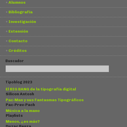
Alumnos
Bibliografía
Investigación
Extensión
Contacto
Créditos
Buscador
Tipoblog 2023
El BIG BANG de la tipografía digital
Silicon Antosh
Pac-Man y sus Fantasmas Tipográficos
Pac-Prev-Pach
Música a la mano
Playlists
Menos, ¿es más?
Duzac Benza