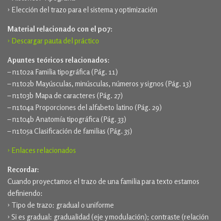
› Elección del trazo para el sistema y optimización
Material relacionado con el p07:
› Descargar pauta del práctico
Apuntes teóricos relacionados:
– n1t02a Familia tipográfica (Pág. 11)
– n1t02b Mayúsculas, minúsculas, números y signos (Pág. 13)
– n1t03b Mapa de caracteres (Pág. 27)
– n1t04a Proporciones del alfabeto latino (Pág. 29)
– n1t04b Anatomía tipográfica (Pág. 33)
– n1t05a Clasificación de familias (Pág. 35)
› Enlaces relacionados
Recordar:
Cuando proyectamos el trazo de una familia para texto estamos
definiendo:
› Tipo de trazo: gradual o uniforme
› Si es gradual: gradualidad (eje y modulación); contraste (relación