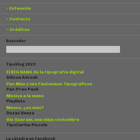
Extensión
Contacto
Créditos
Buscador
Tipoblog 2023
El BIG BANG de la tipografía digital
Silicon Antosh
Pac-Man y sus Fantasmas Tipográficos
Pac-Prev-Pach
Música a la mano
Playlists
Menos, ¿es más?
Duzac Benza
Siu Guaraní, una vieja costumbre
TipoCarba-Piccolo
La cátedra en Facebook