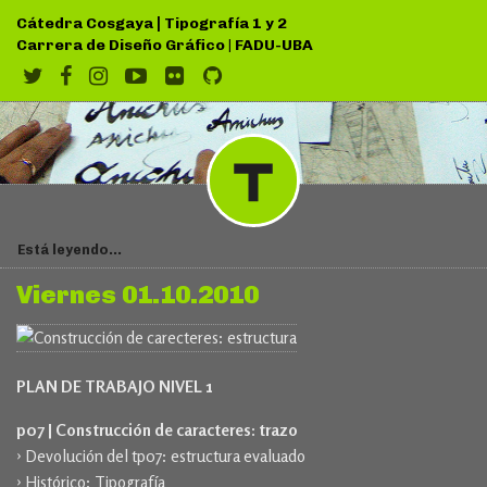
|
Cátedra Cosgaya
Tipografía 1 y 2
Carrera de Diseño Gráfico
|
FADU-UBA
Está leyendo...
Viernes 01.10.2010
PLAN DE TRABAJO NIVEL 1
p07 |
Construcción de caracteres: trazo
› Devolución del tp07: estructura evaluado
› Histórico: Tipografía