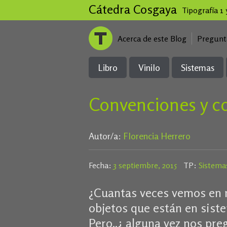
Cátedra Cosgaya
Tipografía 1
Acerca de este Blog
Pregunt
Libro
Vinilo
Sistemas
Convenciones y c
Autor/a:
Florencia Herrero
Fecha:
3 septiembre, 2015
TP:
Sistema
¿Cuantas veces vemos en n
objetos que están en sist
Pero..¿ alguna vez nos pr