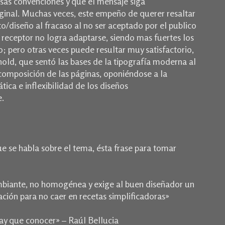
as convenciones y que el mensaje siga
inal. Muchas veces, este empeño de querer resaltar
to/diseño al fracaso al no ser aceptado por el publico
l receptor no logra adaptarse, siendo mas fuertes los
 pero otras veces puede resultar muy satisfactorio,
hold, que sentó las bases de la tipografía moderna al
 composición de las páginas, oponiéndose a la
ática e inflexibilidad de los diseños
e.
e se habla sobre el tema, ésta frase para tomar
mbiante, no homogénea y exige al buen diseñador un
ación para no caer en recetas simplificadoras»
ay que conocer» – Raúl Bellucia