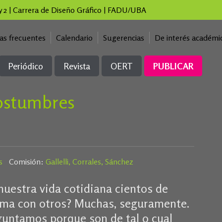
 y 2 | Carrera de Diseño Gráfico | FADU/UBA
as frecuentes
Calendario
Sugerencias
De interés académi
Periódico
Revista
OERT
PUBLICAR
ostumbres
s
Comisión:
Gallelli, Corrales, Sánchez
uestra vida cotidiana cientos de
ema con otros? Muchas, seguramente.
eguntamos porque son de tal o cual