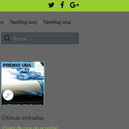
co
Tipoblog 2013
Tipoblog 2014
Últimas entradas
¿Quién dijo que no se podía?