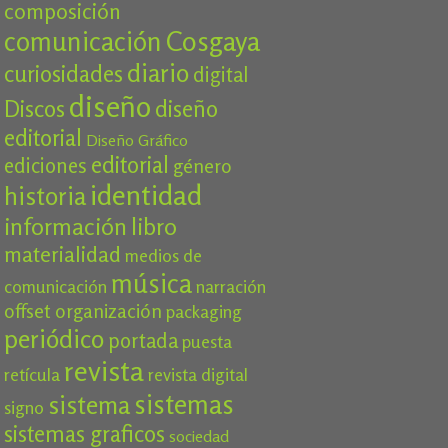
composición
Cosgaya
comunicación
diario
curiosidades
digital
diseño
Discos
diseño
editorial
Diseño Gráfico
editorial
ediciones
género
identidad
historia
información
libro
materialidad
medios de
música
comunicación
narración
offset
organización
packaging
periódico
portada
puesta
revista
retícula
revista digital
sistemas
sistema
signo
sistemas graficos
sociedad