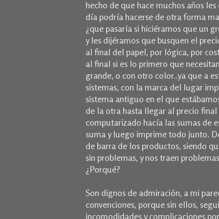
hecho de que hace muchos años les e
día podría hacerse de otra forma mas
¿que pasaría si hiciéramos que un g
y les dijéramos que busquen el preci
al final del papel, por lógica, por c
al final si es lo primero que necesita
grande, o con otro color..ya que a es
sistemas, con la marca del lugar impr
sistema antiguo en el que estábamos
de la otra hasta llegar al precio fin
computarizado hacía las sumas de e
suma y luego imprime todo junto. De
de barra de los productos, siendo qu
sin problemas, y nos traen problemas
¿Porqué?
Son dignos de admiración, a mi parec
convenciones, porque sin ellos, seg
incomodidades y complicaciones por 