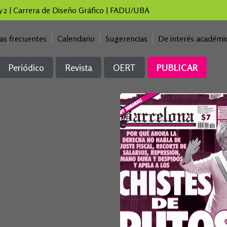
 y 2 | Carrera de Diseño Gráfico | FADU/UBA
as frecuentes
Calendario
Sugerencias
De interés académi
Periódico
Revista
OERT
PUBLICAR