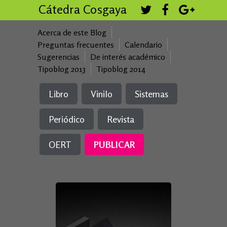
Cátedra Cosgaya
Acerca de este Blog
Preguntas frecuentes
Calendario
Sugerencias
De interés académico
Tipoblog 2013
Tipoblog 2014
Libro
Vinilo
Sistemas
Periódico
Revista
OERT
PUBLICAR