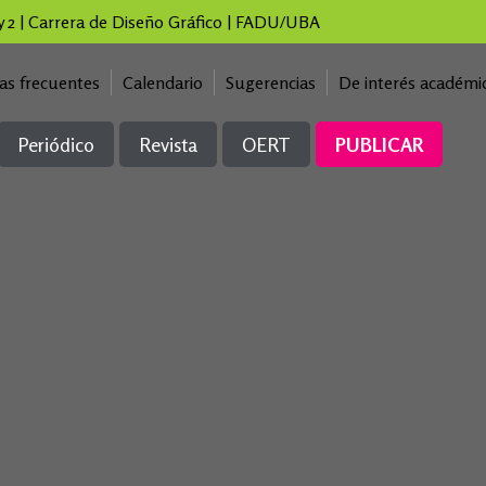
 y 2 | Carrera de Diseño Gráfico | FADU/UBA
as frecuentes
Calendario
Sugerencias
De interés académi
Periódico
Revista
OERT
PUBLICAR