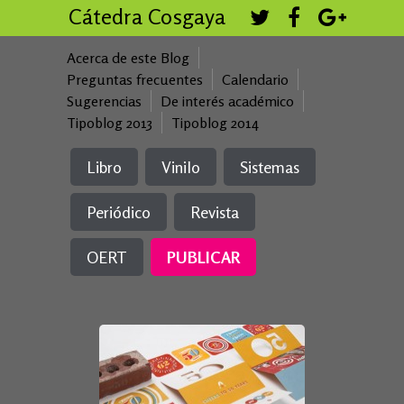
Cátedra Cosgaya
Acerca de este Blog
Preguntas frecuentes
Calendario
Sugerencias
De interés académico
Tipoblog 2013
Tipoblog 2014
Libro
Vinilo
Sistemas
Periódico
Revista
OERT
PUBLICAR