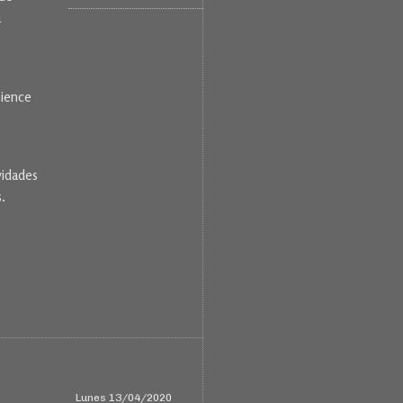
a
mience
vidades
.
Lunes 13/04/2020