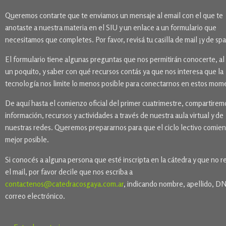
Queremos contarte que te enviamos un mensaje al email con el que te
anotaste a nuestra materia en el SIU y un enlace a un formulario que
necesitamos que completes. Por favor, revisá tu casilla de mail ¡y de sp
El formulario tiene algunas preguntas que nos permitirán conocerte, a
un poquito, y saber con qué recursos contás ya que nos interesa que la
tecnología nos limite lo menos posible para conectarnos en estos mom
De aquí hasta el comienzo oficial del primer cuatrimestre, compartirem
información, recursos y actividades a través de nuestra aula virtual y de
nuestras redes. Queremos prepararnos para que el ciclo lectivo comien
mejor posible.
Si conocés a alguna persona que esté inscripta en la cátedra y que no r
el mail, por favor decile que nos escriba a
contactenos@catedracosgaya.com.ar
, indicando nombre, apellido, DN
correo electrónico.