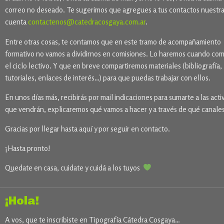
correo no deseado. Te sugerimos que agregues a tus contactos nuestr
cuenta
contactenos@catedracosgaya.com.ar
.
Entre otras cosas, te contamos que en este tramo de acompañamiento
formativo no vamos a dividirnos en comisiones. Lo haremos cuando co
el ciclo lectivo. Y que en breve compartiremos materiales (bibliografía,
tutoriales, enlaces de interés…) para que puedas trabajar con ellos.
En unos días más, recibirás por mail indicaciones para sumarte a las acti
que vendrán, explicaremos qué vamos a hacer y a través de qué canales
Gracias por llegar hasta aquí y por seguir en contacto.
¡Hasta pronto!
Quedate en casa, cuidate y cuidá a los tuyos
¡Hola!
A vos, que te inscribiste en Tipografía Cátedra Cosgaya…