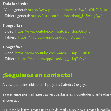
Toda la cátedra
› Video general:
https://www.youtube.com/watch?v=RaxDlaFLNUo
› Tablero general:
https://miro.com/app/board/o9J_khBwH9Q=/
Tipografía 1
› Video:
https://www.youtube.com/watch?v=d5a0Q8ujtIE
› Tablero:
https://miro.com/app/board/o9J_lctd14c=/
Tipografía 2
› Video:
https://www.youtube.com/watch?v=faJ2F_HifHc
› Tablero:
https://miro.com/app/board/o9J_lckqT2Y=/
¡Seguimos en contacto!
A vos, que te inscribiste en Tipografía Cátedra Cosgaya:
Ya enviamos por mail nuestras respuestas a las inquietudes planteadas 
encuesta…
Si aún no lo leíste, revisá tu casilla de mail y si no lo ves, revisá la casilla