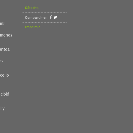
Cátedra
Compartir en
am!
Imprimir
l menos
entos.
os
ce lo
ecibió
I y