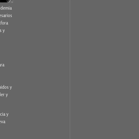
ndemia
esarios
áfora
s y
ara
idos y
er y
cia y
eva