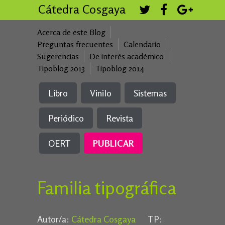
Cátedra Cosgaya
Acerca de este Blog
Preguntas frecuentes
Calendario
Sugerencias
De interés académico
Tipoblog 2013
Tipoblog 2014
Libro
Vinilo
Sistemas
Periódico
Revista
OERT
PUBLICAR
Familia tipográfica
Autor/a:
Cátedra Cosgaya
TP: