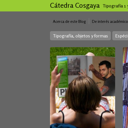
Cátedra Cosgaya
Tipografía 1
Acerca de este Blog
De interés académico
Tipografía, objetos y formas
Espéc