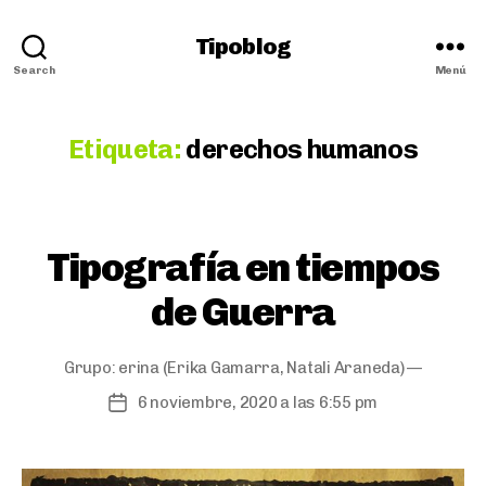
Tipoblog
Search
Menú
Etiqueta:
derechos humanos
Categorías
Tipografía en tiempos
de Guerra
Grupo:
erina
(Erika Gamarra, Natali Araneda) —
6 noviembre, 2020 a las 6:55 pm
Fecha
de
publicación