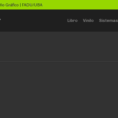
seño Gráfico | FADU/UBA
”
Libro
Vinilo
Sistemas