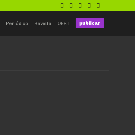
twitter
facebook
flickr
google
github
publicar
Periódico
Revista
OERT