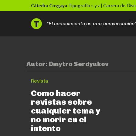
Skip
Cátedra Cosgaya
Tipografía 1 y 2 | Carrera de Di
to
content
“El conocimiento es una conversación
Autor:
Dmytro Serdyukov
Revista
Como hacer
revistas sobre
cualquier tema y
no morir en el
intento