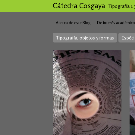
Cátedra Cosgaya
Tipografía 1
Acerca de este Blog
De interés académico
Tipografía, objetos y formas
Espéc