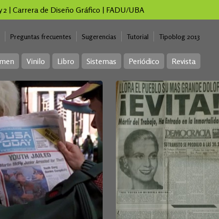
 y 2 | Carrera de Diseño Gráfico | FADU/UBA
Preguntas frecuentes
Sugerencias
Tutorial
Tipoblog 2013
imen
Vinilo
Libro
Sistemas
Periódico
Revista