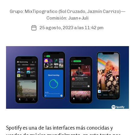
Grupo:
MixTipografico
(Sol Cruzado, Jazmín Carrizo) —
Comisión:
Juan+Juli
25 agosto, 2023 a las 11:42 pm
Post
date
Spotify es una de las interfaces más conocidas y
usadas de música mundialmente, en este texto nos