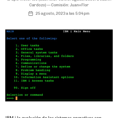
Cardozo) — Comisión:
Juan+Flor
25 agosto, 2023 a las 5:04 pm
Post
date
IBM i la evolución de los sistemas operativos con