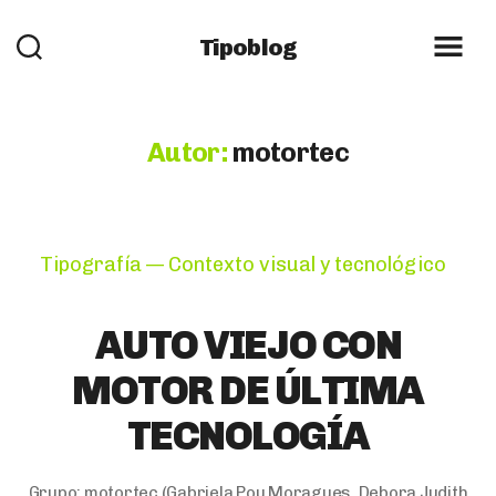
Tipoblog
Autor:
motortec
Categories
Tipografía — Contexto visual y tecnológico
AUTO VIEJO CON
MOTOR DE ÚLTIMA
TECNOLOGÍA
Grupo:
motortec
(Gabriela Pou Moragues, Debora Judith