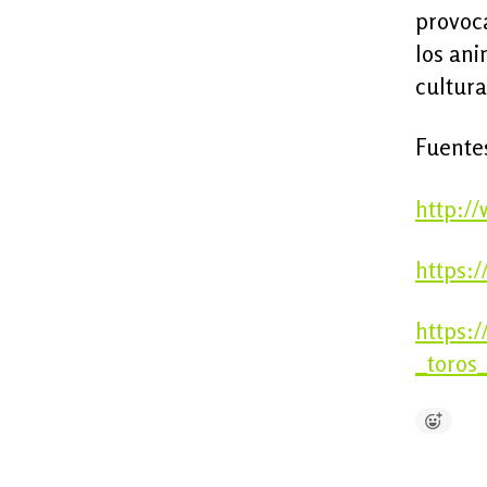
provoca
los ani
cultura
Fuente
http:/
https:
https:
_toros