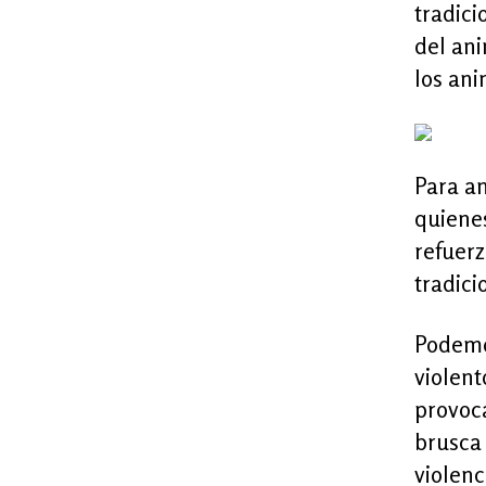
tradici
del ani
los ani
Para an
quienes
refuerz
tradici
Podemo
violent
provoca
brusca 
violenc