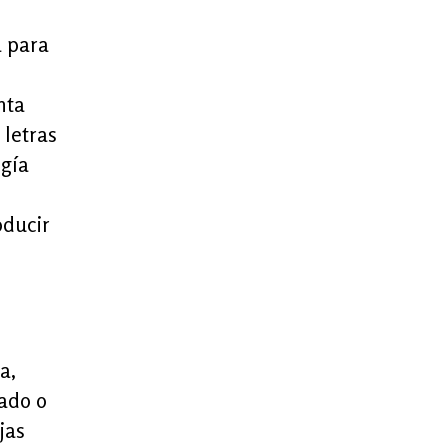
a para
nta
 letras
ogía
oducir
a,
tado o
jas