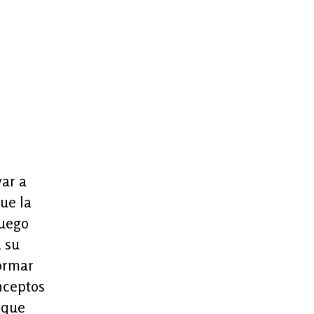
var a
ue la
juego
a su
formar
nceptos
o que