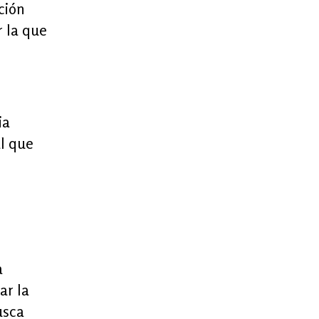
ción
r la que
ia
al que
a
ar la
usca