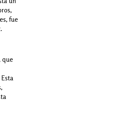
sta un
oros,
es, fue
.
, que
 Esta
,
sta