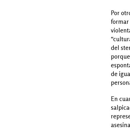
Por otr
formar 
violent
“cultur
del ste
porque 
esponta
de igu
persona
En cuan
salpica
represe
asesin