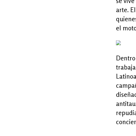
se vive
arte. E
quienes
el moto
Dentro 
trabaja
Latinoa
campaña
diseñad
antitau
repudia
concien