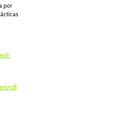
a por
rácticas
mal/
100328