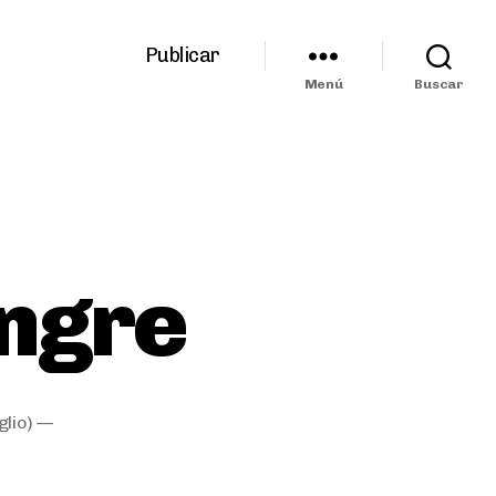
Publicar
Menú
Buscar
angre
glio) —