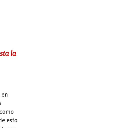
sta la
s en
a
n como
de esto