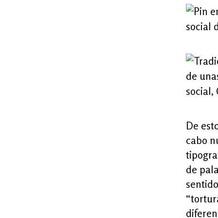
De esto
cabo nu
tipogra
de pala
sentido
“tortur
diferen