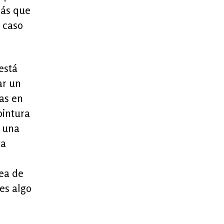
más que
e caso
está
ar un
das en
pintura
e una
ra
dea de
 es algo
l