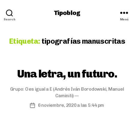
Tipoblog
Search
Menú
Etiqueta:
tipografías manuscritas
Categorías
Una letra, un futuro.
Grupo:
O es igual a E
(Andrés Iván Borodowski, Manuel
Caminiti) —
6 noviembre, 2020 a las 5:44 pm
Fecha
de
publicación