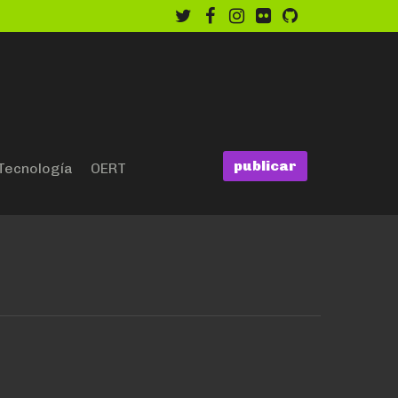
twitter
facebook
instagram
flickr
github
publicar
Tecnología
OERT