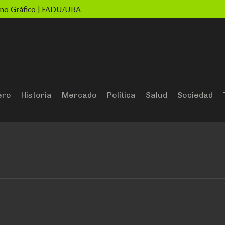
seño Gráfico | FADU/UBA
ero
Historia
Mercado
Política
Salud
Sociedad