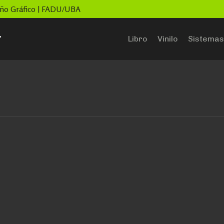
seño Gráfico | FADU/UBA
”
Libro
Vinilo
Sistemas