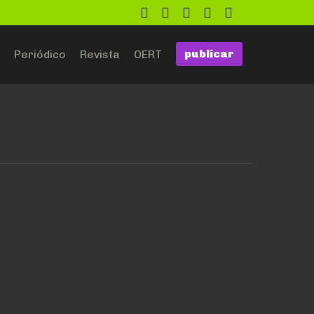
twitter
facebook
flickr
google
github
publicar
Periódico
Revista
OERT