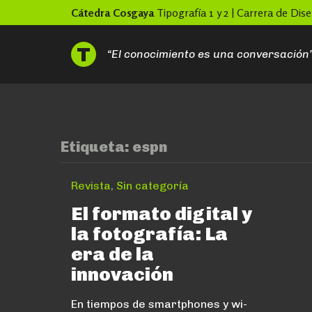
Skip
Cátedra Cosgaya
Tipografía 1 y 2 | Carrera de Di
to
content
“El conocimiento es una conversación
Etiqueta:
espn
Revista
,
Sin categoría
El formato digital y
la fotografía: La
era de la
innovación
En tiempos de smartphones y wi-