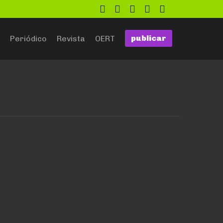
twitter
facebook
flickr
google
github
publicar
Periódico
Revista
OERT