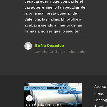
desaparecer y que comparte el
carácter efímero tan peculiar de
la principal fiesta popular de
Valencia, las Fallas. El fotolibro
acabará siendo alimento de las
llamas a no ser que lo indulten.
Sofía Ocamica
Comisión:
Orellano, Sánchez, Lluis
Acerca 
Pregun
Crono
Sugere