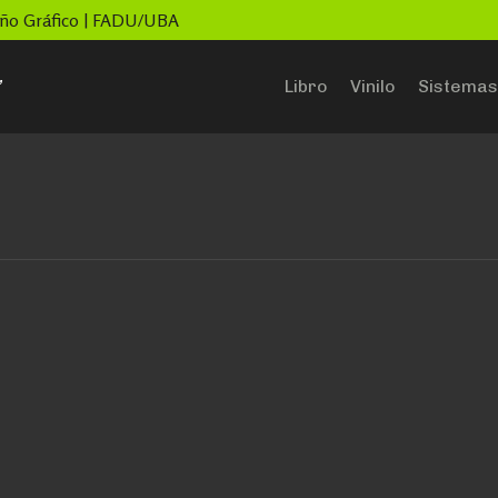
seño Gráfico | FADU/UBA
”
Libro
Vinilo
Sistemas