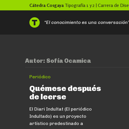
Skip
Cátedra Cosgaya
Tipografía 1 y 2 | Carrera de Di
to
content
“El conocimiento es una conversación
Autor:
Sofía Ocamica
Periódico
Quémese después
de leerse
El Diari Indultat (El periódico
Indultado) es un proyecto
artístico predestinado a