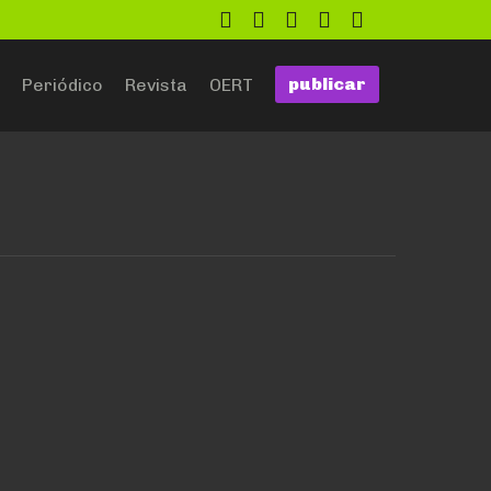
twitter
facebook
flickr
google
github
publicar
Periódico
Revista
OERT