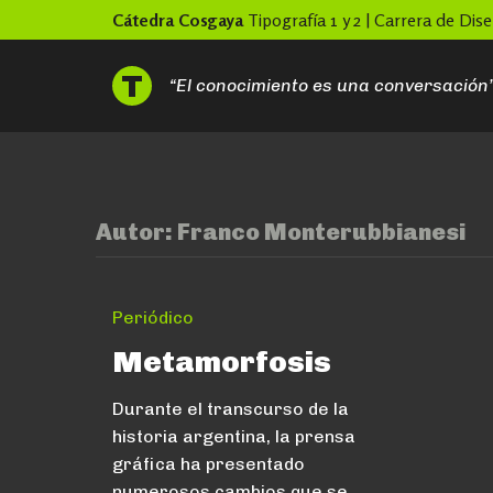
Skip
Cátedra Cosgaya
Tipografía 1 y 2 | Carrera de Di
to
content
“El conocimiento es una conversación
Autor:
Franco Monterubbianesi
Periódico
Metamorfosis
Durante el transcurso de la
historia argentina, la prensa
gráfica ha presentado
numerosos cambios que se