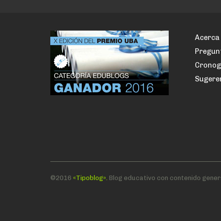
Acerca 
Pregun
Crono
Sugere
©2016
«Tipoblog».
Blog educativo con contenido gener