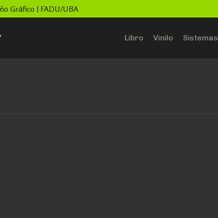
seño Gráfico | FADU/UBA
”
Libro
Vinilo
Sistemas