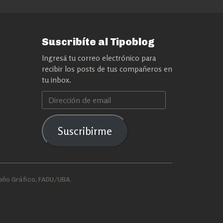
Suscribíte al Tipoblog
Ingresá tu correo electrónico para
recibir los posts de tus compañeros en
tu inbox.
Dirección
de
email
Suscribirme
eño Gráfico, FADU/UBA.