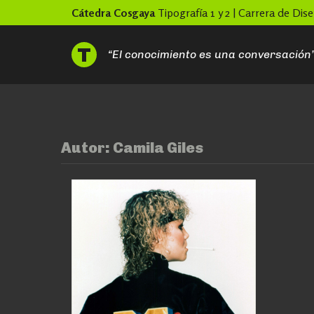
Skip
Cátedra Cosgaya
Tipografía 1 y 2 | Carrera de Di
to
content
“El conocimiento es una conversación
Autor:
Camila Giles