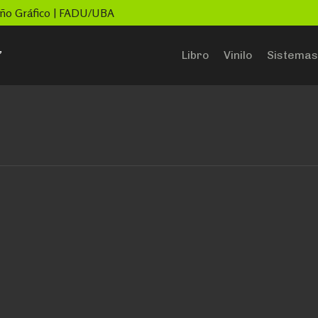
seño Gráfico | FADU/UBA
”
Libro
Vinilo
Sistemas