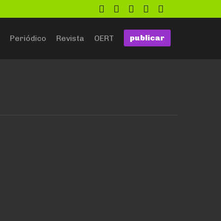
twitter
facebook
flickr
google
github
publicar
Periódico
Revista
OERT