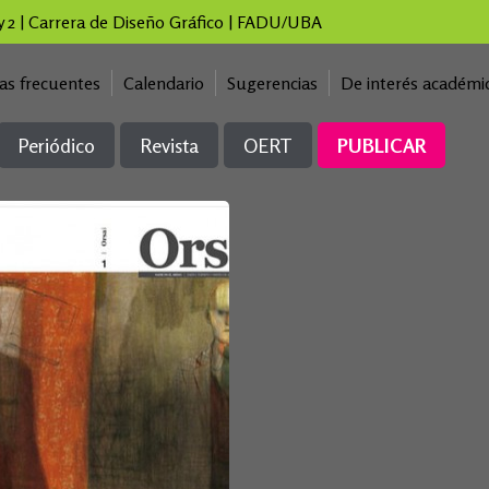
 y 2 | Carrera de Diseño Gráfico | FADU/UBA
as frecuentes
Calendario
Sugerencias
De interés académi
Periódico
Revista
OERT
PUBLICAR