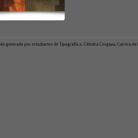
ido generado por estudiantes de Tipografía 2, Cátedra Cosgaya, Carrera d