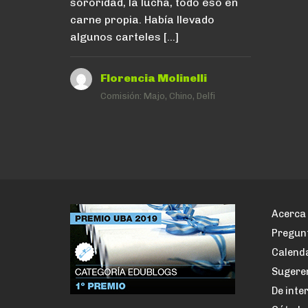
sororidad, la lucha, todo eso en
carne propia. Había llevado
algunos carteles […]
Florencia Molinelli
Comisión:
Majo, Chino, Delfi
Acerca 
Pregun
Calenda
Sugere
De inte