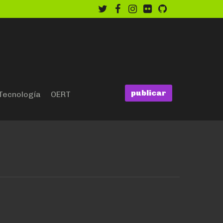
twitter
facebook
instagram
flickr
github
publicar
Tecnología
OERT