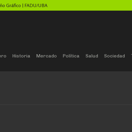
seño Gráfico | FADU/UBA
ero
Historia
Mercado
Política
Salud
Sociedad