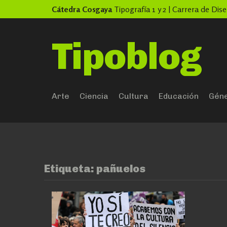
Skip
Cátedra Cosgaya
Tipografía 1 y 2 | Carrera de Di
to
content
Tipoblog
Arte
Ciencia
Cultura
Educación
Gén
Etiqueta:
pañuelos