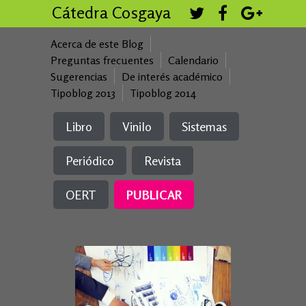
Cátedra Cosgaya
Acerca de este Blog
Preguntas frecuentes
Calendario
Sugerencias
De interés académico
Tipoblog 2013
Tipoblog 2014
Libro
Vinilo
Sistemas
Periódico
Revista
OERT
PUBLICAR