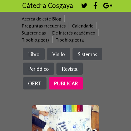
Cátedra Cosgaya
Acerca de este Blog
Preguntas frecuentes
Calendario
Sugerencias
De interés académico
Tipoblog 2013
Tipoblog 2014
Libro
Vinilo
Sistemas
Periódico
Revista
OERT
PUBLICAR