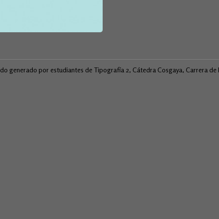
ido generado por estudiantes de Tipografía 2, Cátedra Cosgaya, Carrera d