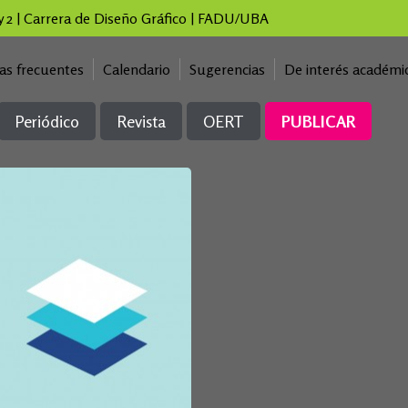
 y 2 | Carrera de Diseño Gráfico | FADU/UBA
as frecuentes
Calendario
Sugerencias
De interés académi
Periódico
Revista
OERT
PUBLICAR