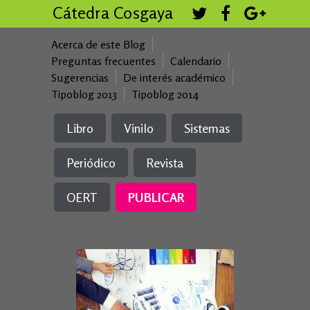
Cátedra Cosgaya
Acerca de este Blog
Preguntas frecuentes
Calendario
Sugerencias
De interés académico
Tipoblog 2013
Tipoblog 2014
Libro
Vinilo
Sistemas
Periódico
Revista
OERT
PUBLICAR