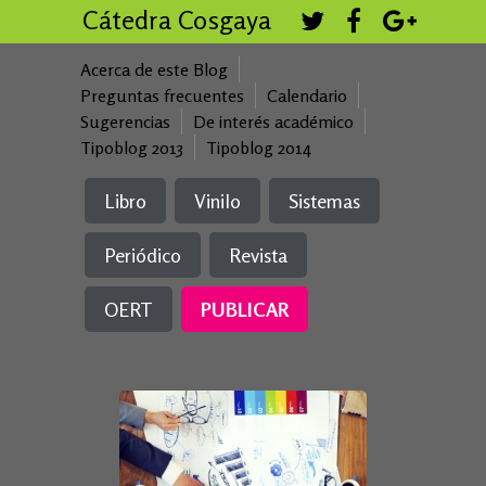
Cátedra Cosgaya
Acerca de este Blog
Preguntas frecuentes
Calendario
Sugerencias
De interés académico
Tipoblog 2013
Tipoblog 2014
Libro
Vinilo
Sistemas
Periódico
Revista
OERT
PUBLICAR