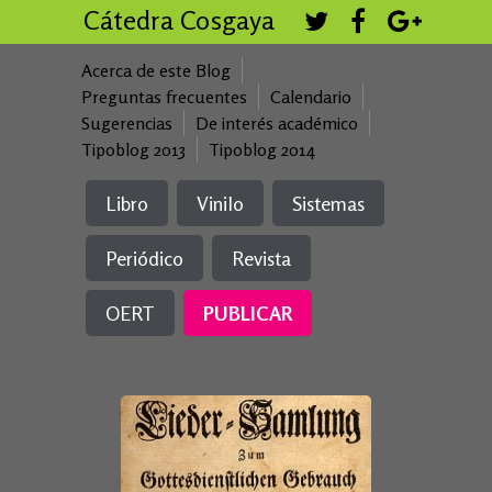
Cátedra Cosgaya
Acerca de este Blog
Preguntas frecuentes
Calendario
Sugerencias
De interés académico
Tipoblog 2013
Tipoblog 2014
Libro
Vinilo
Sistemas
Periódico
Revista
OERT
PUBLICAR