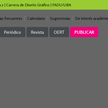
 y 2 | Carrera de Diseño Gráfico | FADU/UBA
as frecuentes
Calendario
Sugerencias
De interés académi
Periódico
Revista
OERT
PUBLICAR