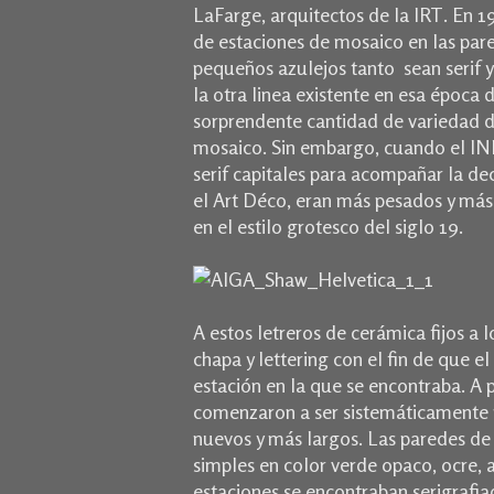
LaFarge, arquitectos de la IRT.
En 19
de estaciones de mosaico en las par
pequeños azulejos tanto sean serif y 
la otra linea existente en esa época 
sorprendente cantidad de variedad d
mosaico.
Sin embargo, cuando el IND
serif capitales para acompañar la de
el Art Déco, eran más pesados ​​y más
en el estilo grotesco del siglo 19.
A estos letreros de cerámica fijos a
chapa y lettering con el fin de que e
estación en la que se encontraba.
A p
comenzaron a ser sistemáticamente 
nuevos y más largos.
Las paredes de 
simples en color verde opaco, ocre, a
estaciones se encontraban serigrafia