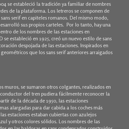
04 se estableció la tradición ya familiar de nombres
edes de la plataforma.
Los letreros se componen de
sans serif en capiteles romanos.
Del mismo modo,
desarrolló sus propios carteles.
Por lo tanto, hay una
entro de los nombres de las estaciones en
 se estableció en 1925, creó un nuevo estilo de sans
coración despojada de las estaciones.
I
nspirados en
 geométricos que los sans serif anteriores arraigados
 los muros, se sumaron otros colgantes, realizados en
l conductor del tren pudiera fácilmente reconocer la
artir de la década de 1950, las estaciones
mas alargadas para dar cabida a los coches más
las estaciones estaban cubiertas con azulejos
zul y otros colores sólidos.
Los n
ombres de las
dos en las baldosas en sans condensados ​​construidos