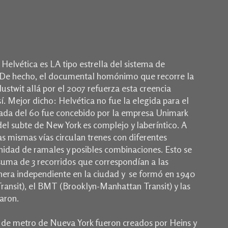
elvética es LA tipo estrella del sistema de
. De hecho, el documental homónimo que recorre la
Hustwit allá por el 2007 refuerza esta creencia
í. Mejor dicho: Helvética no fue la elegida para el
cada del 60 fue concebido por la empresa Unimark
 del subte de New York es complejo y laberíntico. A
as mismas vías circulan trenes con diferentes
inidad de ramales y posibles combinaciones. Esto se
 suma de 3 recorridos que correspondían a las
era independiente en la ciudad y se formó en 1940
ransit), el BMT (Brooklyn-Manhattan Transit) y las
aron.
a de metro de Nueva York fueron creados por Heins y