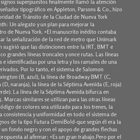
de signos superpuestos finalmente llamó la atención
eñador tipográfico en Appleton, Parsons & Co., hizo
toridad de Tránsito de la Ciudad de Nueva York
th: Un alegato y un plan para mejorar la
tro de Nueva York. «El manuscrito inédito contaba
r la señalización de la red de metro que Unimark
sugirió que las distinciones entre la IRT, BMT e
nco grandes líneas troncales y once rutas.
Las líneas
 e identificadas por una letra y los ramales de una
rivados.
Por lo tanto, el sistema de Salomon
exington (B, azul), la línea de Broadway BMT (C,
 (D, naranja), la línea de la Séptima Avenida (E, roja)
erde).
La línea de la Séptima Avenida bifurca en
5.
Marcas similares se utilizan para las otras líneas
digo de colores sea utilizado para los trenes, la
a consistencia y uniformidad en todo el sistema de
ignos de la tipo Futura DemiBold-que según él era la
e un fondo negro y con el apoyo de grandes flechas
ropuesta al afirmar: «Es un gran trabajo.
Pero por el