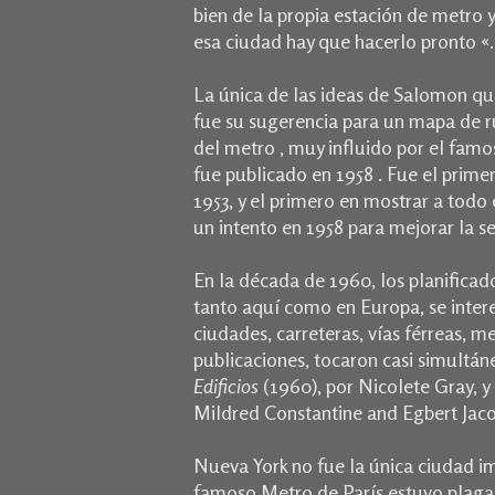
bien de la propia estación de metro y
esa ciudad hay que hacerlo pronto «.
La única de las ideas de Salomon qu
fue su sugerencia para un mapa de ru
del metro , muy influido por el fam
fue publicado en 1958 . Fue el prime
1953, y el primero en mostrar a todo 
un intento en 1958 para mejorar la s
En la década de 1960, los planificad
tanto aquí como en Europa, se intere
ciudades, carreteras, vías férreas, m
publicaciones, tocaron casi simultá
Edificios
(1960), por Nicolete Gray, y
Mildred Constantine and Egbert Jac
Nueva York no fue la única ciudad im
famoso Metro de París estuvo plagad