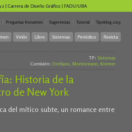
 y 2 | Carrera de Diseño Gráfico | FADU/UBA
Preguntas frecuentes
Sugerencias
Tutorial
Tipoblog 2013
imen
Vinilo
Libro
Sistemas
Periódico
Revista
TP:
Sistemas
Comisión:
Orellano, Montoreano, Kremer
ía: Historia de la
tro de New York
ica del mítico subte, un romance entre