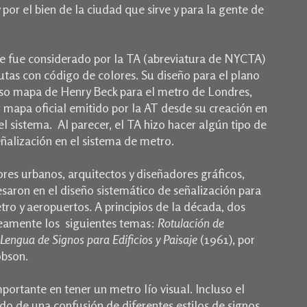
 por el bien de la ciudad que sirve y para la gente de
e fue considerado por la TA (abreviatura de NYCTA)
tas con código de colores. Su diseño para el plano
oso mapa de Henry Beck para el metro de Londres,
r mapa oficial emitido por la AT desde su creación en
el sistema.
A
l parecer, el TA hizo hacer algún tipo de
eñalización en el sistema de metro.
ores urbanos, arquitectos y diseñadores gráficos,
saron en el diseño sistemático de señalización para
etro y aeropuertos.
A principios de la década, dos
neamente los siguientes temas:
Rotulación de
Lengua de Signos para Edificios y Paisaje
(1961), por
obson.
portante en tener un metro lío visual.
Incluso el
o de una confusión de diferentes estilos de signos