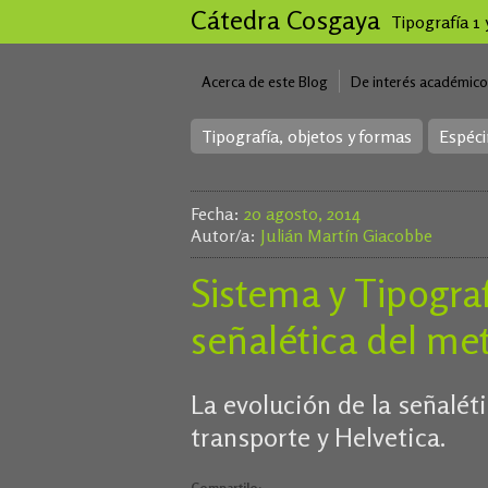
Cátedra Cosgaya
Tipografía 1
Acerca de este Blog
De interés académico
Tipografía, objetos y formas
Espéc
Fecha:
20 agosto, 2014
Autor/a:
Julián Martín Giacobbe
Sistema y Tipograf
señalética del me
La evolución de la señalét
transporte y Helvetica.
Compartilo: