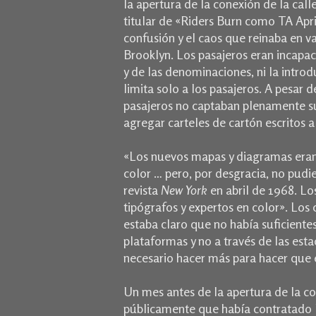
la apertura de la conexión de la call
titular de «Riders Burn como TA Aprie
confusión y el caos que reinaba en v
Brooklyn.
Los pasajeros eran incapac
y de las denominaciones, ni la intro
limita solo a los pasajeros.
A pesar de
pasajeros no captaban plenamente su 
agregar carteles de cartón escritos 
«Los nuevos mapas y diagramas eran 
color … pero, por desgracia, no pudi
revista
New York
en abril de 1968. Lo
tipógrafos y expertos en color». Los 
estaba claro que no había suficientes
plataformas y no a través de las es
necesario hacer más para hacer que 
Un mes antes de la apertura de la co
públicamente que había contratado 