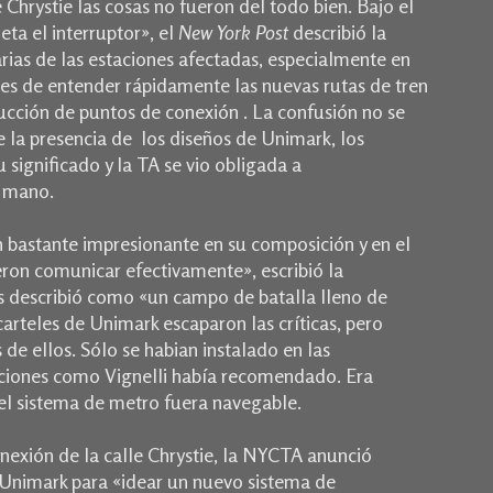
e Chrystie las cosas no fueron del todo bien.
Bajo el
ta el interruptor», el
New York Post
describió la
arias de las estaciones afectadas, especialmente en
es de entender rápidamente las nuevas rutas de tren
ducción de puntos de conexión .
La confusión no se
 la presencia de los diseños de Unimark, los
significado y la TA se vio obligada a
a mano.
bastante impresionante en su composición y en el
eron comunicar efectivamente», escribió la
s describió como «un campo de batalla lleno de
carteles de Unimark escaparon las críticas, pero
 de ellos. S
ólo se habian instalado en las
taciones como Vignelli había recomendado
.
Era
el sistema de metro fuera navegable.
nexión de la calle Chrystie, la NYCTA anunció
Unimark para «idear un nuevo sistema de