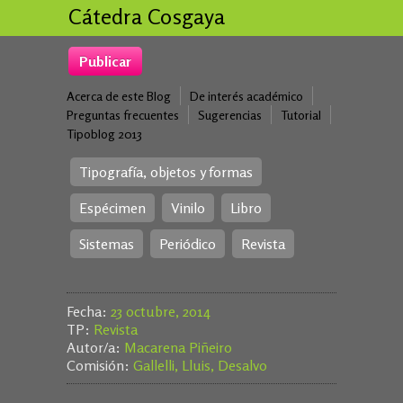
Cátedra Cosgaya
Publicar
Acerca de este Blog
De interés académico
Preguntas frecuentes
Sugerencias
Tutorial
Tipoblog 2013
Tipografía, objetos y formas
Espécimen
Vinilo
Libro
Sistemas
Periódico
Revista
Fecha:
23 octubre, 2014
TP:
Revista
Autor/a:
Macarena Piñeiro
Comisión:
Gallelli, Lluis, Desalvo