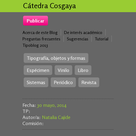
Cátedra Cosgaya
Publicar
Acerca de este Blog
De interés académico
Preguntas frecuentes
Sugerencias
Tutorial
Tipoblog 2013
Tipografía, objetos y formas
Espécimen
Vinilo
Libro
Sistemas
Periódico
Revista
Fecha:
30 mayo, 2014
TP:
Autor/a:
Natalia Cajide
Comisión: