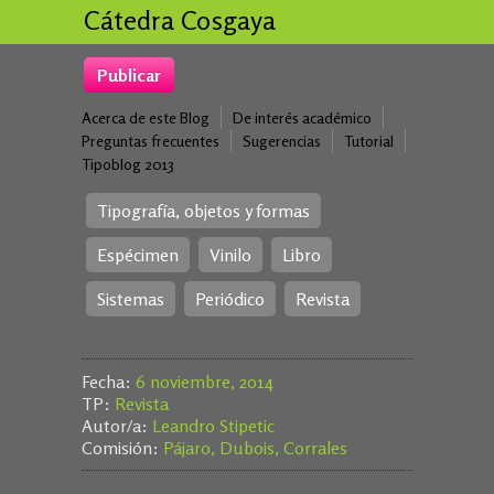
Cátedra Cosgaya
Publicar
Acerca de este Blog
De interés académico
Preguntas frecuentes
Sugerencias
Tutorial
Tipoblog 2013
Tipografía, objetos y formas
Espécimen
Vinilo
Libro
Sistemas
Periódico
Revista
Fecha:
6 noviembre, 2014
TP:
Revista
Autor/a:
Leandro Stipetic
Comisión:
Pájaro, Dubois, Corrales