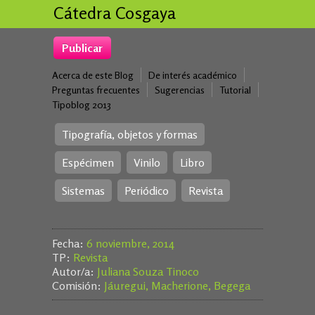
Cátedra Cosgaya
Publicar
Acerca de este Blog
De interés académico
Preguntas frecuentes
Sugerencias
Tutorial
Tipoblog 2013
Tipografía, objetos y formas
Espécimen
Vinilo
Libro
Sistemas
Periódico
Revista
Fecha:
6 noviembre, 2014
TP:
Revista
Autor/a:
Juliana Souza Tinoco
Comisión:
Jáuregui, Macherione, Begega