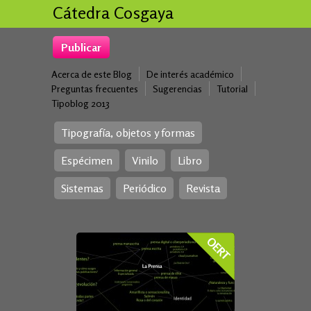
Cátedra Cosgaya
Publicar
Acerca de este Blog
De interés académico
Preguntas frecuentes
Sugerencias
Tutorial
Tipoblog 2013
Tipografía, objetos y formas
Espécimen
Vinilo
Libro
Sistemas
Periódico
Revista